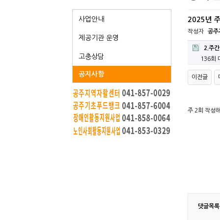
사업안내
2025년
작성자
공주
제공기관 운영
2.주간
고충상담
136회
공지사항
이전글
주 2회 작성
댓글목록