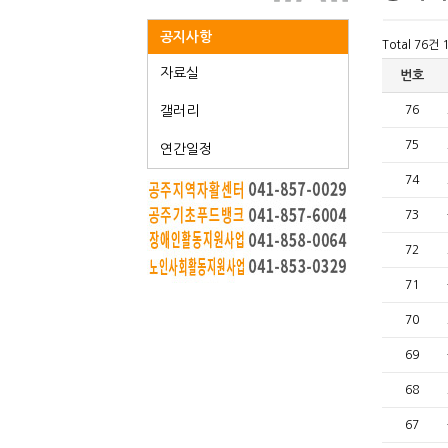
공지사항
Total 76건
자료실
번호
갤러리
76
75
연간일정
74
73
72
71
70
69
68
67