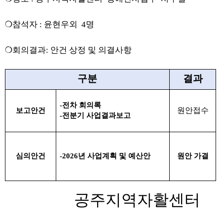
❍참석자 : 윤현우외 4명
❍회의결과: 안건 상정 및 의결사항
구분
결과
-
전차 회의록
원안접수
보고안건
-
전분기 사업결과보고
심의안건
-2026
년 사업계획 및 예산안
원안 가결
공주지역자활센터