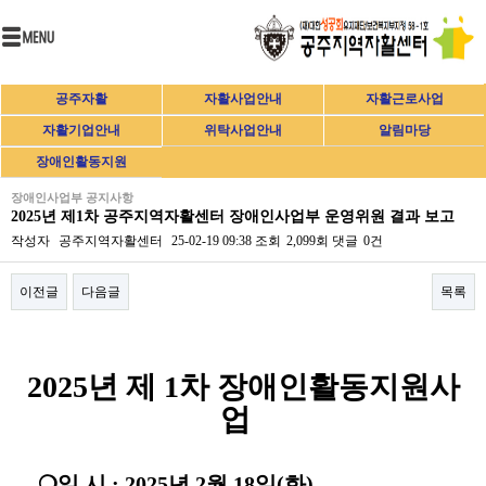
공주자활
자활사업안내
자활근로사업
자활기업안내
위탁사업안내
알림마당
장애인활동지원
장애인사업부 공지사항
2025년 제1차 공주지역자활센터 장애인사업부 운영위원 결과 보고
작성자
공주지역자활센터
25-02-19 09:38
조회
2,099회
댓글
0건
이전글
다음글
목록
본문
2025
년 제
1
차 장애인활동지원사
업
❍
일 시
: 2025
년
2
월
18
일
(
화
)