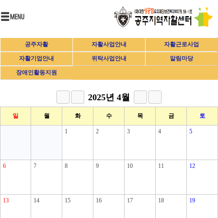
공주자활
자활사업안내
자활근로사업
자활기업안내
위탁사업안내
알림마당
장애인활동지원
2025년 4월
일
월
화
수
목
금
토
1
2
3
4
5
6
7
8
9
10
11
12
13
14
15
16
17
18
19