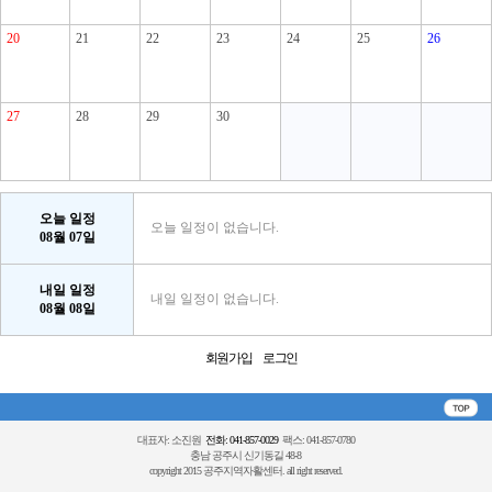
20
21
22
23
24
25
26
27
28
29
30
오늘 일정
오늘 일정이 없습니다.
08월 07일
내일 일정
내일 일정이 없습니다.
08월 08일
회원가입
로그인
대표자: 소진원
전화: 041-857-0029
팩스: 041-857-0780
충남 공주시 신기동길 48-8
copyright 2015 공주지역자활센터. all right reserved.